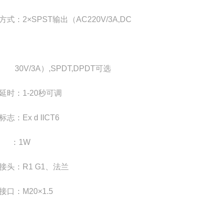
方式：2×SPST输出（AC220V/3A,DC
V/3A）,SPDT,DPDT可选
延时：1-20秒可调
志：Ex d IICT6
 ：1W
接头：R1 G1、法兰
接口：M20×1.5