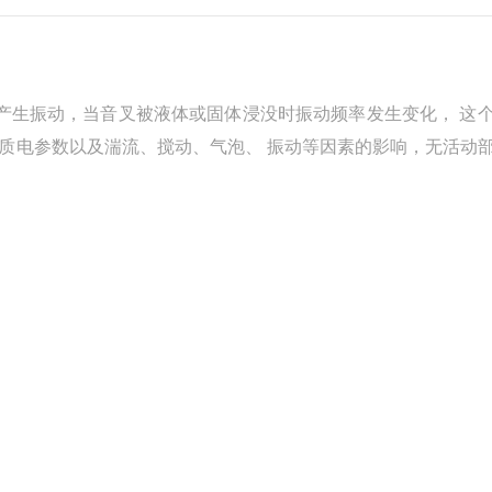
激励产生振动，当音叉被液体或固体浸没时振动频率发生变化， 这
质电参数以及湍流、搅动、气泡、 振动等因素的影响，无活动