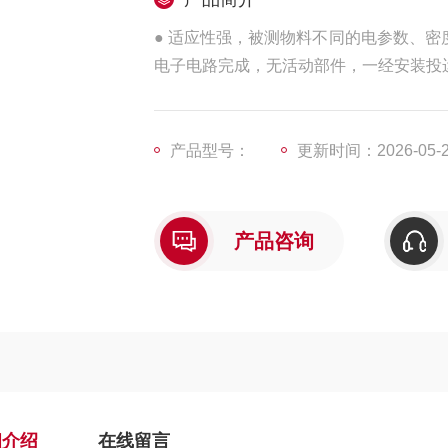
● 适应性强，被测物料不同的电参数、密
电子电路完成，无活动部件，一经安装投
及密度的影响，所以无论测量何种液体都
产品型号：
更新时间：2026-05-
产品咨询
细介绍
在线留言