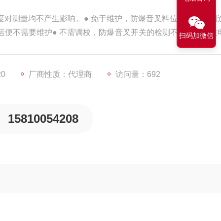
度对测量均不产生影响。● 免于维护，防爆音叉料位开关的检测
运便不需要维护● 不需调校，防爆音叉开关的检测不受被测介质
扫码加微信
不需现场调校
20
厂商性质：代理商
访问量：692
15810054208