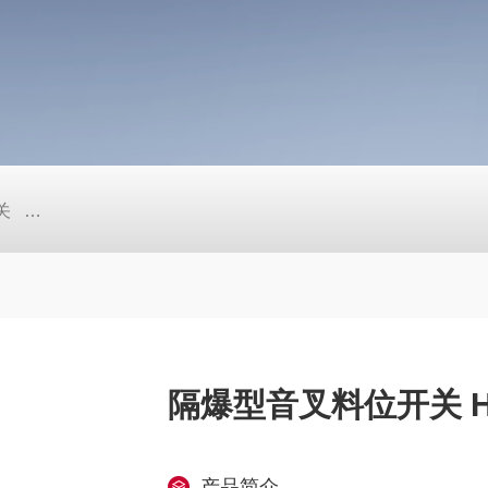
关
超声波液位计 ECHOSONIC-Ⅱ系列 LU27/LU23/LU28/LU29
隔爆型音叉料位开关 
产品简介