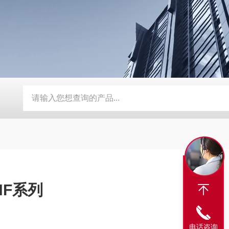
电导式液位开关 NIVOCONT系列 雷达物位计
电磁流量计 
HF系列
电话咨询