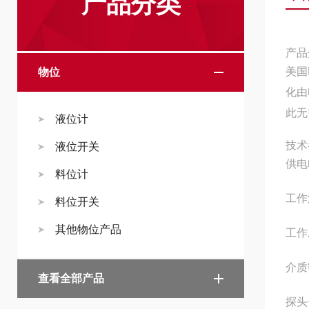
产品分类
产品
美国
物位
化由
此无
液位计
技术
液位开关
供电
料位计
工作
料位开关
其他物位产品
工作
介质密
查看全部产品
探头