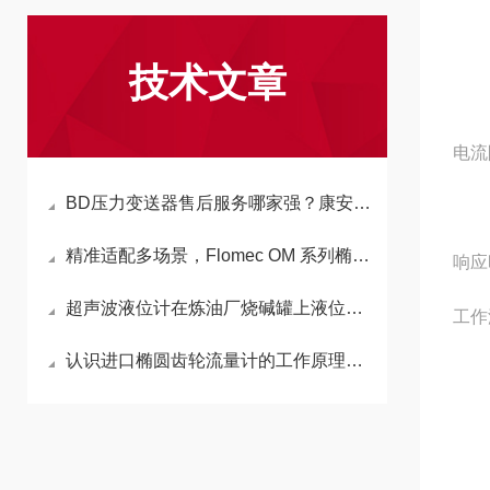
3 线
技术文章
其
电流
BD压力变送器售后服务哪家强？康安森仪表专业代理值得信赖
电压
精准适配多场景，Flomec OM 系列椭圆齿轮流量计凭实力出圈
响应时
超声波液位计在炼油厂烧碱罐上液位测量
工作温
认识进口椭圆齿轮流量计的工作原理与应用
-1
电子
保存: