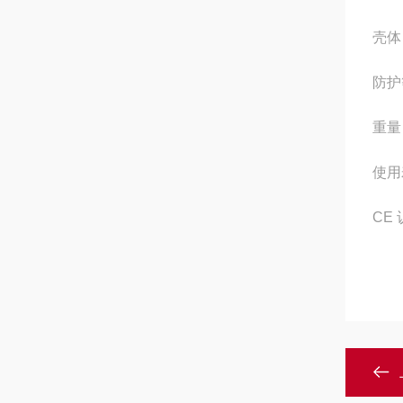
壳体 
防护
重量
使用寿
CE 