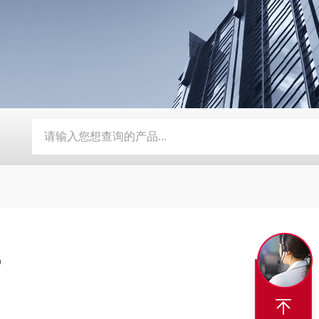
电导式液位开关 NIVOCONT系列 雷达物位计
电磁流量计 
P