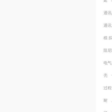
延 
通讯
通讯
模 
阻尼
电气接
壳 
过程
耐 压