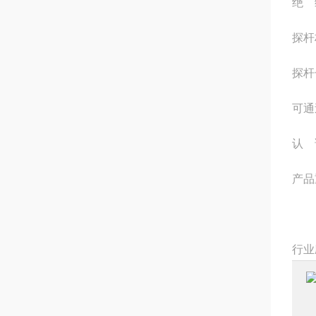
绝 
探杆材
探杆长
可通
认 
产品
行业