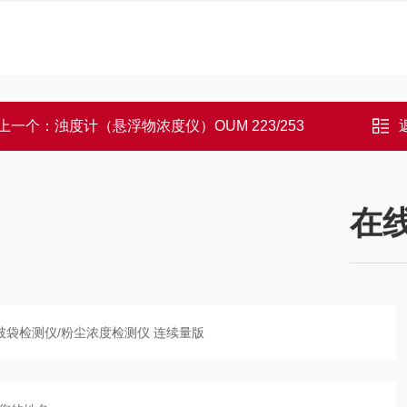
上一个：
浊度计（悬浮物浓度仪）OUM 223/253
在