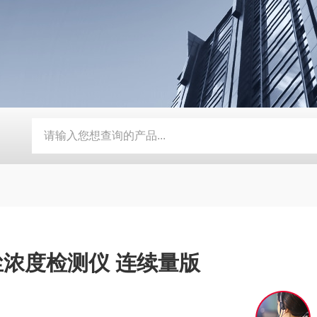
电导式液位开关 NIVOCONT系列 雷达物位计
电磁流量计 
粉尘浓度检测仪 连续量版