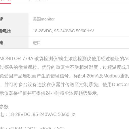
牌
美国monitor
源电压
18-28VDC, 95-240VAC 50/60HzV
地
进口
MONITOR 774A 破袋检测仪/粉尘浓度检测仪使用经过验
过探头的微量颗粒。优异的重复性不受相对湿度，过程温度或压
免受因产品堆积而产生的错误信号。标配4-20mA及Modbus通
，并可将多台设备连接在仪器并传送至控制系统。使用DustCo
示仪器采样值并可提供24小时粉尘浓度趋势显示。
参数
：18-28VDC, 95-240VAC 50/60Hz
率：≤2.5W（DC）, ≤5VA（AC）