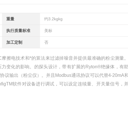
重量
约3.2kgkg
执行质量标准
美标
加工定制
否
证的AC摩擦电技术和*的算法来过滤掉噪音并提供最准确的粉尘测量
力变化的影响。的探头设计，带有扩展的Ryton®绝缘体，有
讯协议输出（粉尘仪）。并且Modbus通讯协议可以代替4-20mA
nfigTM软件对设备进行调试，可以设定连续量、开关量信号，