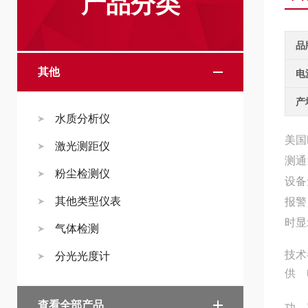
产品分类
品
其他
电
产
水质分析仪
美国
激光测距仪
测通
粉尘检测仪
设备
其他类型仪表
报警
时显
气体检测
技术
分光光度计
供 电
查看全部产品
功 