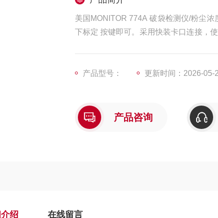
美国MONITOR 774A 破袋检测仪/粉尘浓度检测仪极其简便的
下标定 按键即可。采用快装卡口连接，使现场安装和维护简单。丰富的输出功能 标配4-20mA及Modbus通讯协
议输出(粉 尘仪)。提供连续的粉尘浓度变化趋势，使用户明确粉 尘处理单元中的粉尘浓度变化趋势，并确定何
时维修除尘设备。
产品型号：
更新时间：2026-05-
产品咨询
细介绍
在线留言