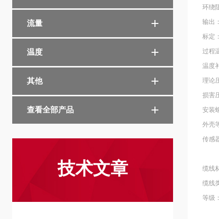
环绕
输出：
流量
标定
过程温
温度
温度补
其他
理论
损害
查看全部产品
安装螺
外壳等
传感器材
LD3
技术文章
缆线材
缆线
等级
一级