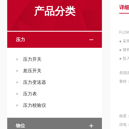
详
产品分类
FLO
压力
● 采
● 
● 投
压力开关
差压开关
美国(
量程： 
压力变送器
-SX
压力表
-SX
压力校验仪
-SX
精度：
供电：
物位