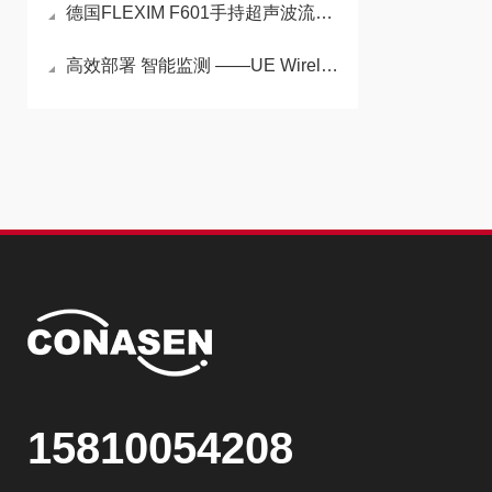
德国FLEXIM F601手持超声波流量计现货采购，北京康安森值得了解
高效部署 智能监测 ——UE WirelessHART 探测器助力行业安全升级
15810054208